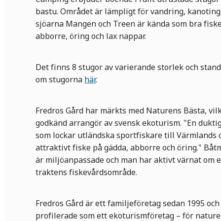
bastu. Området är lämpligt för vandring, kanoting
sjöarna Mangen och Treen är kända som bra fiske
abborre, öring och lax nappar.
Det finns 8 stugor av varierande storlek och stan
om stugorna
här
.
Fredros Gård har märkts med Naturens Bästa, vilk
godkänd arrangör av svensk ekoturism. "En dukti
som lockar utländska sportfiskare till Värmlands
attraktivt fiske på gädda, abborre och öring." B
är miljöanpassade och man har aktivt värnat om ett
traktens fiskevårdsområde.
Fredros Gård är ett familjeföretag sedan 1995 och d
profilerade som ett ekoturismföretag – för nature