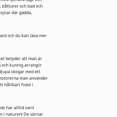
, båtturer och bad och
sjöar där gädda,
dard och du kan läsa mer
et betyder att man är
g och kunnig arrangör
 djupa skogar med ett
åtmotorerna man använder
 hållbart fiske i
e har alltid varit
n i naturen! De värnar