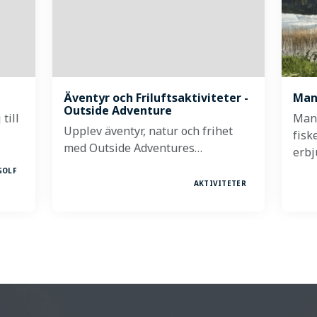
Äventyr och Friluftsaktiviteter -
Man
Outside Adventure
till
Man
Upplev äventyr, natur och frihet
fisk
med Outside Adventures…
erbj
GOLF
AKTIVITETER