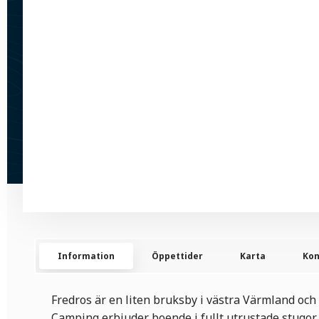
Information
Öppettider
Karta
Kon
Fredros är en liten bruksby i västra Värmland oc
Camping erbjuder boende i fullt utrustade stugor