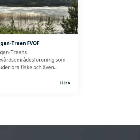
gen-Treen FVOF
gen-Treens
evårdsområdesförening som
uder bra fiske och även…
FISKA