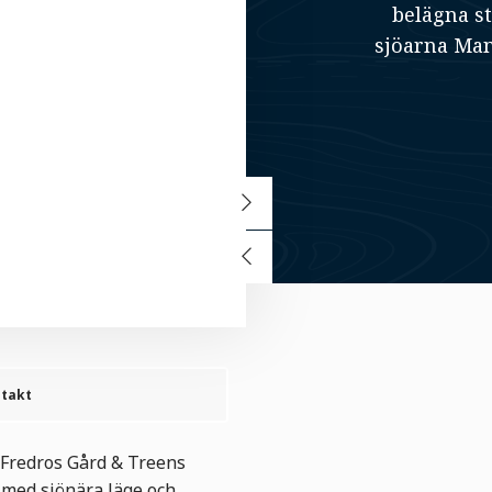
belägna s
sjöarna Man
takt
h Fredros Gård & Treens
 med sjönära läge och