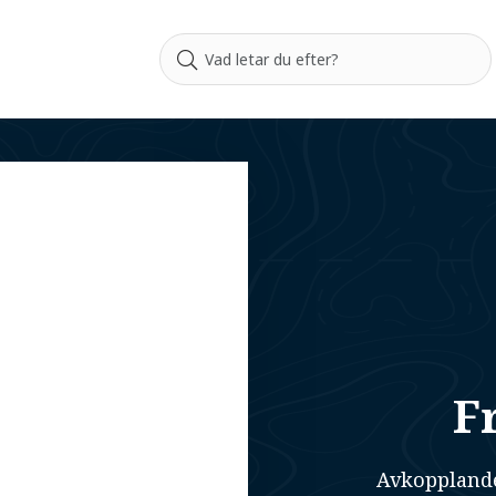
F
Avkopplande