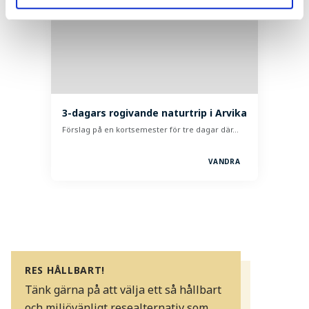
3-dagars rogivande naturtrip i Arvika
Förslag på en kortsemester för tre dagar där…
VANDRA
RES HÅLLBART!
Tänk gärna på att välja ett så hållbart
och miljövänligt resealternativ som