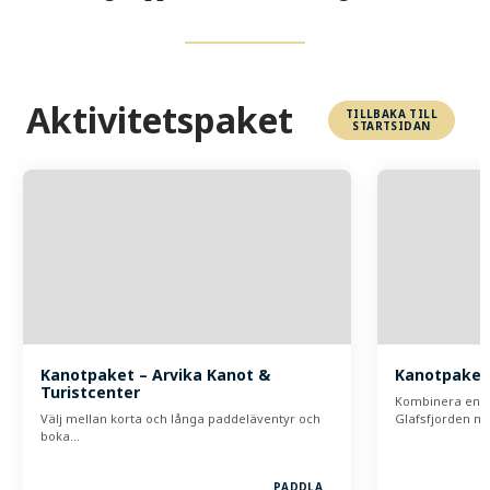
Aktivitetspaket
TILLBAKA TILL
STARTSIDAN
Kanotpaket – Arvika Kanot &
Kanotpaket
Turistcenter
Kombinera en fi
Välj mellan korta och långa paddeläventyr och
Glafsfjorden 
boka…
PADDLA