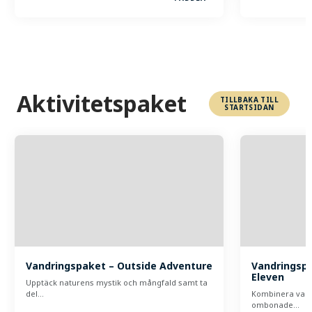
Aktivitetspaket
TILLBAKA TILL
STARTSIDAN
Vandringspaket – Outside Adventure
Vandringsp
Eleven
Upptäck naturens mystik och mångfald samt ta
del…
Kombinera vand
ombonade…