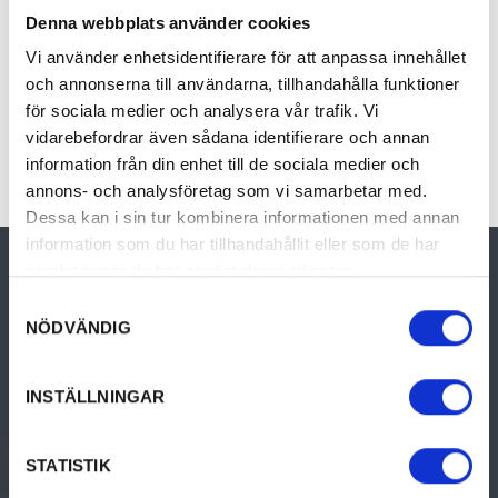
En 4,5 km lång cykelled som för dig genom fin
Denna webbplats använder cookies
natur i Högerudstrakten, söder om Arvika.
Vi använder enhetsidentifierare för att anpassa innehållet
Den startar vid ”Sydstugan” mellan Högerud
och annonserna till användarna, tillhandahålla funktioner
och Prästhög, nära The Sheep Inn B&B. Leden
för sociala medier och analysera vår trafik. Vi
är en blå, kvalificerad Biking Värmlandsled
vidarebefordrar även sådana identifierare och annan
och väl skyltat med Biking Värmland skyltar.
information från din enhet till de sociala medier och
annons- och analysföretag som vi samarbetar med.
Dessa kan i sin tur kombinera informationen med annan
information som du har tillhandahållit eller som de har
samlat in när du har använt deras tjänster.
Samtyckesval
NÖDVÄNDIG
En reseguide som hjälper dig att hitta till det bästa i Värmland.
INSTÄLLNINGAR
Visitvarmland.com drivs och utvecklas av Visit Värmland och
Värmlands kommuner.
Turistinformation
STATISTIK