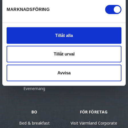
MARKNADSFÖRING
GÖRA
UPPTÄCK VÄRMLAND
Aktiviteter
Upptäck Värmland
Tillåt alla
Kultur & historia
Resa hit
Mat & dryck
Destinationer i Värmland
Tillåt urval
Boende
Turistinformation
Avvisa
Design & shopping
Nyhetsbrev
Evenemang
BO
FÖR FÖRETAG
Bed & breakfast
Visit Värmland Corporate