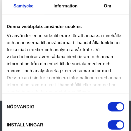
Brattfallet är ett 10 meter högt vattenfall, som
Samtycke
Information
Om
går djupt i en ravin. Över Halgåns kanjon går
en hög och vacker, gammal stenbro. Vid
Brattfallet finns även en stengrund från
Denna webbplats använder cookies
flottningstiden. Halgåledens strövslinga följer
Vi använder enhetsidentifierare för att anpassa innehållet
en äldre hästväg uppströms älven till en
och annonserna till användarna, tillhandahålla funktioner
gammal flottningsdamm. Leden går i fin skog,
för sociala medier och analysera vår trafik. Vi
vidarebefordrar även sådana identifierare och annan
delvis i blockig terräng. På tallåsen är det lätt
information från din enhet till de sociala medier och
att vandra. Ca 500 meter av strövslingan är
annons- och analysföretag som vi samarbetar med.
anpassade för hjulburna. Leden kan vandras i
Dessa kan i sin tur kombinera informationen med annan
kombination med Halgåleden.
information som du har tillhandahållit eller som de har
samlat in när du har använt deras tjänster.
Samtyckesval
NÖDVÄNDIG
INSTÄLLNINGAR