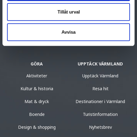
Tillåt urval
En reseguide som hjälper dig att hitta till det bästa i Värmland.
Visitvarmland.com drivs och utvecklas av Visit Värmland och
Värmlands kommuner.
Avvisa
Turistinformation
GÖRA
UPPTÄCK VÄRMLAND
Aktiviteter
Upptäck Värmland
Kultur & historia
Resa hit
Mat & dryck
Destinationer i Värmland
Boende
Turistinformation
Design & shopping
Nyhetsbrev