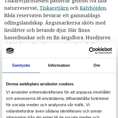
Tiskaretjärnsleden passerar genom två fina
naturreservat,
Tiskaretjärn
och
Kalvhöjden
.
Båda reservaten bevarar ett gammaldags
odlingslandskap. Ängsmarkerna sköts med
lieslåtter och betande djur. Här finns
hasselbuskar och en fin ängsflora. Husdjuren
vid Tiskaretjärn är utrotningshotade lantraser
som rödkullekor och värmlandsfår.
Tiskaretjärnsleden är en varierad led
Samtycke
Information
Om
som passerar både djupa skogar och gårdar i
ett odlingslandskap. Du passerar flera små
glittrande tjärnar och det finns rastplatser
Denna webbplats använder cookies
längs vägen.
Vi använder enhetsidentifierare för att anpassa innehållet
och annonserna till användarna, tillhandahålla funktioner
Tiskaretjärnsleden binder
för sociala medier och analysera vår trafik. Vi
ihop
Ängenleden
med
Gruvrundan
. Hela
vidarebefordrar även sådana identifierare och annan
ledsystemet är sammanlagt över 40 km led.
information från din enhet till de sociala medier och