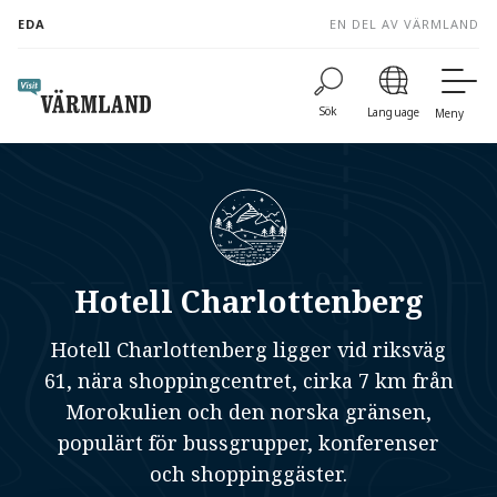
to
EDA
EN DEL AV VÄRMLAND
content
Sök
Language
Meny
Hotell Charlottenberg
Hotell Charlottenberg ligger vid riksväg
61, nära shoppingcentret, cirka 7 km från
Morokulien och den norska gränsen,
populärt för bussgrupper, konferenser
och shoppinggäster.