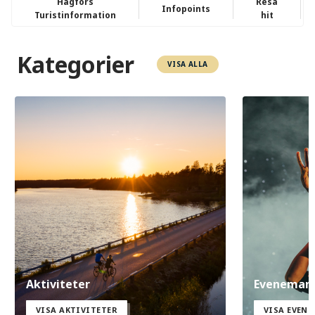
Hagfors
Resa
Infopoints
Turistinformation
hit
Kategorier
VISA ALLA
Aktiviteter
Eveneman
VISA AKTIVITETER
VISA EVEN