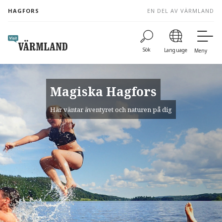
to
HAGFORS
EN DEL AV VÄRMLAND
content
Sök
Language
Meny
Magiska Hagfors
Här väntar äventyret och naturen på dig