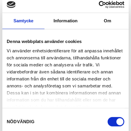
Sverige och i Holland. Bygga upp en ny
webbplats:
www.klaralvsbanan.se
Samtycke
Information
Om
Projekten har finansierats med olika medel
såsom regionala projektstöd, EU-medel och
kommunalt.
Denna webbplats använder cookies
Övrig information
Vi använder enhetsidentifierare för att anpassa innehållet
och annonserna till användarna, tillhandahålla funktioner
Det utfördes grundligt markarbete på
för sociala medier och analysera vår trafik. Vi
banvallen i form av till exempel
vidarebefordrar även sådana identifierare och annan
information från din enhet till de sociala medier och
förstärkningar, röjning, skrotupplockning,
annons- och analysföretag som vi samarbetar med.
byte av trummor med mera innan asfalt
Dessa kan i sin tur kombinera informationen med annan
kunde läggas (bredd 3 meter).
information som du har tillhandahållit eller som de har
I den mån det varit möjligt har man gått efter
samlat in när du har använt deras tjänster.
banans ursprungliga form men på vissa
Samtyckesval
platser har man fått dra om sträckor på grund
NÖDVÄNDIG
av att exempelvis marken köpts eller att det