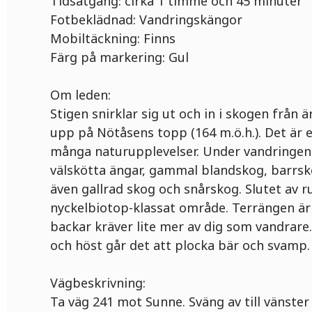
Tidsåtgång: cirka 1 timme och 45 minuter
Fotbeklädnad: Vandringskängor
Mobiltäckning: Finns
Färg på markering: Gul
Om leden:
Stigen snirklar sig ut och in i skogen från
upp på Nötåsens topp (164 m.ö.h.). Det är
många naturupplevelser. Under vandringen
välskötta ängar, gammal blandskog, barrs
även gallrad skog och snårskog. Slutet av 
nyckelbiotop-klassat område. Terrängen ä
backar kräver lite mer av dig som vandra
och höst går det att plocka bär och svamp.
Vägbeskrivning:
Ta väg 241 mot Sunne. Sväng av till vänster