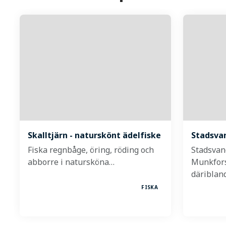
Skalltjärn - naturskönt ädelfiske
Stadsvan
Fiska regnbåge, öring, röding och
Stadsvan
abborre i natursköna…
Munkfors 
däriblan
FISKA