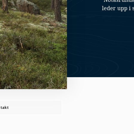
leder upp i 
takt