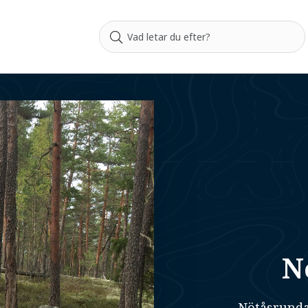
N
Nötåsrunda