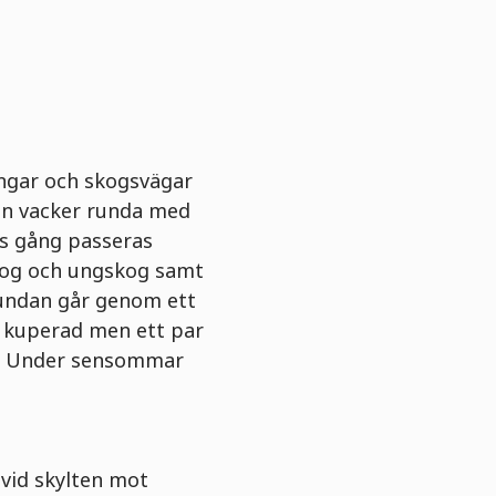
 ängar och skogsvägar
 en vacker runda med
s gång passeras
kog och ungskog samt
rundan går genom ett
r kuperad men ett par
re. Under sensommar
 vid skylten mot