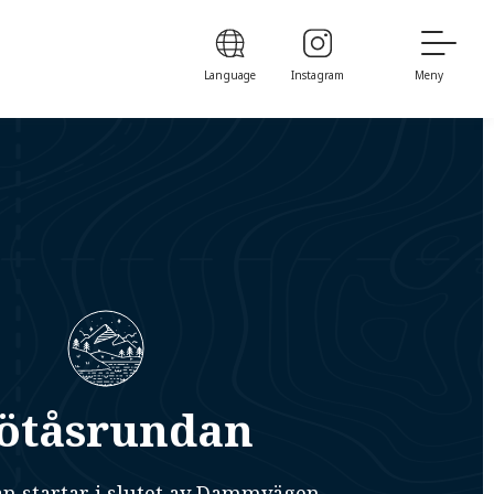
Language
Instagram
Meny
ötåsrundan
n startar i slutet av Dammvägen,