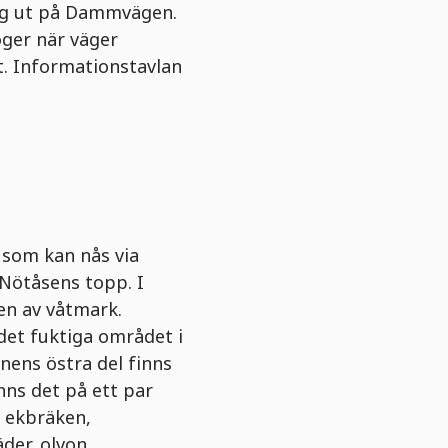
ing ut på Dammvägen.
ger när väger
t. Informationstavlan
 som kan nås via
 Nötåsens topp. I
en av våtmark.
det fuktiga området i
inens östra del finns
inns det på ett par
, ekbräken,
der, olvon,