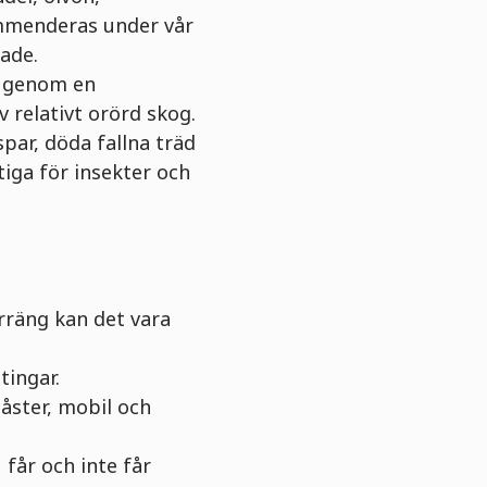
mmenderas under vår
ade.
r genom en
 relativt orörd skog.
par, döda fallna träd
tiga för insekter och
erräng kan det vara
tingar.
åster, mobil och
 får och inte får