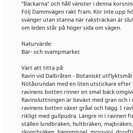
"Bäckarna" och håll vänster i denna korsn
Följ Dammvägen rakt fram. Kör inte upp hö
svänger utan stanna när raksträckan är slu
om leden står på höger sida om vägen.
Naturvärde:
Bär- och svampmarker.
Värt att titta på:
Ravin vid Dalbråten - Botaniskt utflyktsmål
Nötåsrundan med en liten utstickare efter
ravinens botten rinner en smal bäck omgiv
Ravinsluttningen är beväxt med gran och i 
ravinens botten växer gråal och hägg. I rav
rikligt med gullpudra. Längre in i ravinen f
ställen lundbräken, hultbräken, majbräken
skogsbräken, häggmispel, mossviol, druvflä