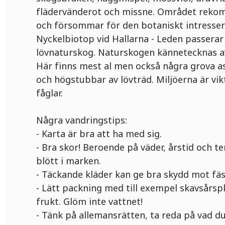
flädervänderot och missne. Området reko
och försommar för den botaniskt intresser
Nyckelbiotop vid Hallarna - Leden passera
lövnaturskog. Naturskogen kännetecknas av
Här finns mest al men också några grova as
och högstubbar av lövträd. Miljöerna är vik
fåglar.
Några vandringstips:
- Karta är bra att ha med sig.
- Bra skor! Beroende på väder, årstid och t
blött i marken.
- Täckande kläder kan ge bra skydd mot fäs
- Lätt packning med till exempel skavsårspl
frukt. Glöm inte vattnet!
- Tänk på allemansrätten, ta reda på vad du