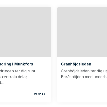
dring i Munkfors
Granhöjdsleden
dringen tar dig runt
Granhöjdsleden tar dig up
centrala delar,
Boråshöjden med underb
d…
VANDRA