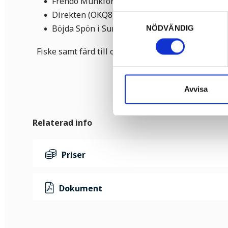
Frendo Munkfors
Direkten (OKQ8), Munkfors
Samtyckesval
Böjda Spön i Sunne
NÖDVÄNDIG
Fiske samt färd till och från Skalltjärn sker på ege
Avvisa
Relaterad info
Priser
Dokument