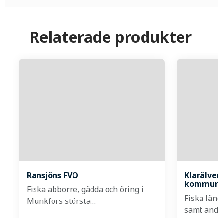
Relaterade produkter
Ransjöns FVO
Klarälv
kommu
Fiska abborre, gädda och öring i
Fiska lä
Munkfors största…
samt and