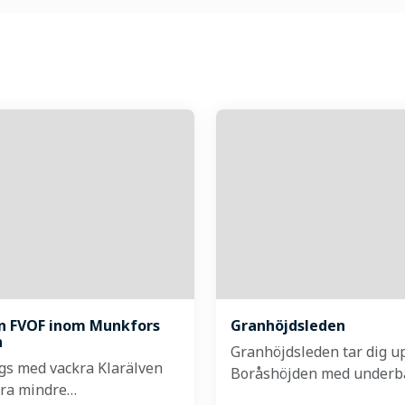
en FVOF inom Munkfors
Granhöjdsleden
n
Granhöjdsleden tar dig up
ngs med vackra Klarälven
Boråshöjden med underb
ra mindre…