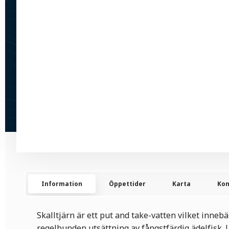
Information
Öppettider
Karta
Kon
Skalltjärn är ett put and take-vatten vilket innebä
regelbunden utsättning av fångstfärdig ädelfisk. U