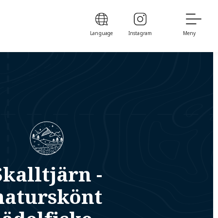
Language
Instagram
Meny
Skalltjärn -
naturskönt