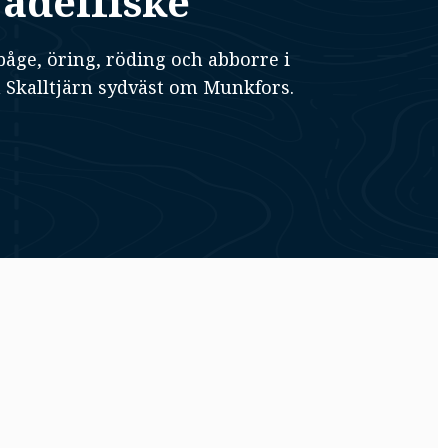
ädelfiske
båge, öring, röding och abborre i
 Skalltjärn sydväst om Munkfors.