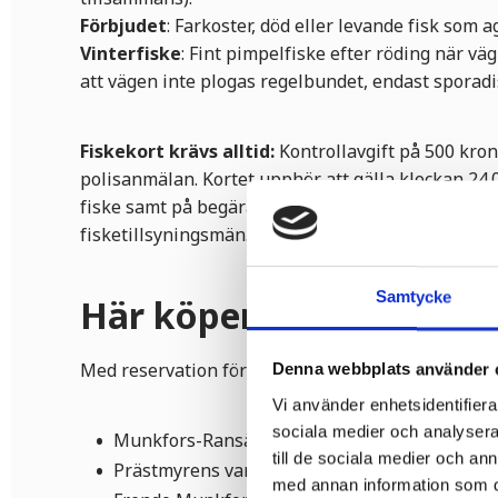
Förbjudet
: Farkoster, död eller levande fisk som 
Vinterfiske
: Fint pimpelfiske efter röding när väg
att vägen inte plogas regelbundet, endast sporadi
Fiskekort krävs alltid:
Kontrollavgift på 500 kron
polisanmälan. Kortet upphör att gälla klockan 24.
fiske samt på begäran uppvisas för berörda fisker
fisketillsyningsmän.
Samtycke
Här köper du fiskekort
Med reservation för ändringar.
Denna webbplats använder 
Vi använder enhetsidentifierar
sociala medier och analysera 
Munkfors-Ransäter turistinformation
till de sociala medier och a
Prästmyrens vandrarhem
med annan information som du 