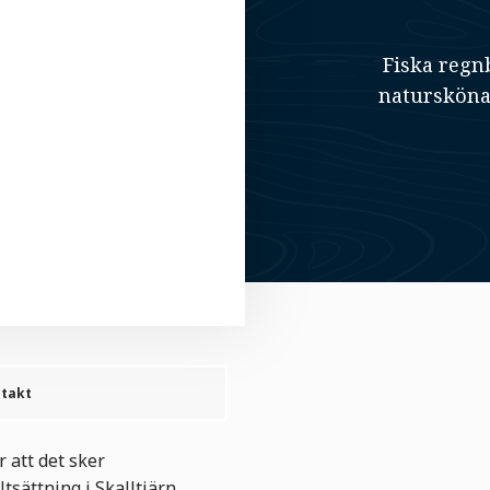
Fiska regn
natursköna
takt
r att det sker
tsättning i Skalltjärn