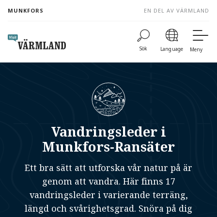
to
MUNKFORS
EN DEL AV VÄRMLAND
content
Sök
Language
Meny
Vandringsleder i
Munkfors-Ransäter
Ett bra sätt att utforska vår natur på är
genom att vandra. Här finns 17
vandringsleder i varierande terräng,
längd och svårighetsgrad. Snöra på dig