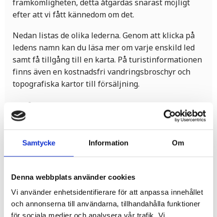
framkomligheten, detta åtgärdas snarast möjligt
efter att vi fått kännedom om det.
Nedan listas de olika lederna. Genom att klicka på
ledens namn kan du läsa mer om varje enskild led
samt få tillgång till en karta. På turistinformationen
finns även en kostnadsfri vandringsbroschyr och
topografiska kartor till försäljning.
Några vandringstips
- Karta.
Samtycke
Information
Om
- Bra skor! Beroende på väder, årstid och terräng kan
det vara blött i marken.
- Täckande kläder kan ge bra skydd mot fästingar.
Denna webbplats använder cookies
- Lätt packning med till exempel skavsårsplåster,
Vi använder enhetsidentifierare för att anpassa innehållet
mobiltelefon och frukt. Glöm inte vattnet!
och annonserna till användarna, tillhandahålla funktioner
- Tänk på allemansrätten, ta reda på vad du får och
för sociala medier och analysera vår trafik. Vi