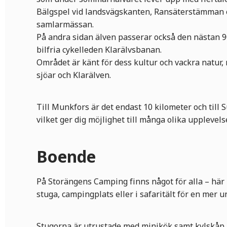
Bälgspel vid landsvägskanten, Ransäterstämman o
samlarmässan.
På andra sidan älven passerar också den nästan 9
bilfria cykelleden Klarälvsbanan.
Området är känt för dess kultur och vackra natur,
sjöar och Klarälven.
Till Munkfors är det endast 10 kilometer och till 
vilket ger dig möjlighet till många olika upplevel
Boende
På Storängens Camping finns något för alla – här k
stuga, campingplats eller i safaritält för en mer un
Stugorna är utrustade med minikök samt kylskåp, 