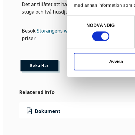
Det är tillåtet att ha husdjur på campingen, dock 
med annan information som du 
stuga och två husdjur per campingplats.
Samtyckesval
NÖDVÄNDIG
Besök
Storängens webbplats
för mer information 
priser.
Avvisa
Boka Här
Relaterad info
Dokument