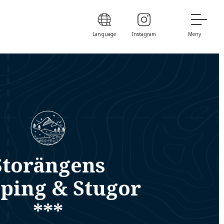
Language
Instagram
Meny
Storängens
ping & Stugor
***