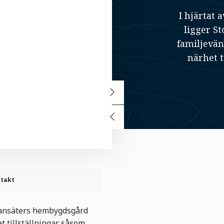
I hjärtat
ligger S
familjevän
närhet t
takt
Ransäters hembygdsgård
 tillställningar såsom