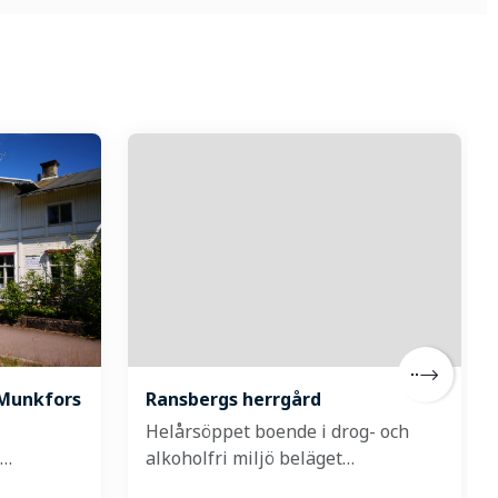
Munkfors
Ransbergs herrgård
Helårsöppet boende i drog- och
l…
alkoholfri miljö beläget…