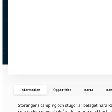
Information
Öppettider
Karta
Kon
Storängens camping och stugor är beläget nära 
som under sommarhalvåret lever upp med flertalet