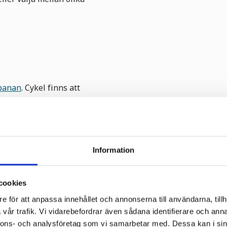
sbanan
. Cykel finns att
n i Ransäter är avstängd
du är boende på
Information
lefon.
cookies
e för att anpassa innehållet och annonserna till användarna, tillh
m och grillplats.
vår trafik. Vi vidarebefordrar även sådana identifierare och anna
nnons- och analysföretag som vi samarbetar med. Dessa kan i sin