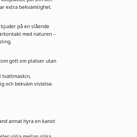
ar extra bekvämlighet.
 bjuder på en slående
närkontakt med naturen –
ling.
tom gott om platser utan
l tvättmaskin,
ig och bekväm vistelse.
bland annat hyra en kanot
ler välja mellan olika