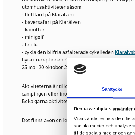
utomhusaktiviteter såsom
- flottfärd på Klarälven
- bäversafari på Klarälven
- kanottur
- minigolf
- boule
- cykla den bilfria asfalterade cykelleden
Klarälv
hyra i receptionen. Observera! Bron över Klarälve
25 maj-20 oktober 2026.
Aktiviteterna är tillgängliga för alla, oavsett om 
Samtycke
campingen eller inte.
Boka gärna aktiviteterna i förväg via
mejl
eller te
Denna webbplats använder 
Vi använder enhetsidentifierar
Det finns även en lekplats för barnen, sällskapsru
sociala medier och analysera 
till de sociala medier och a