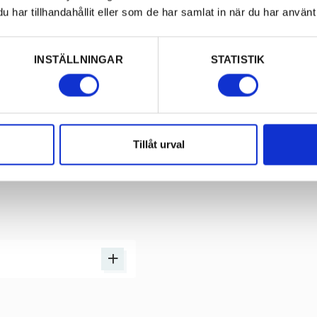
endast ett husdjur per
har tillhandahållit eller som de har samlat in när du har använt 
INSTÄLLNINGAR
STATISTIK
om logi, aktiviteter och
Tillåt urval