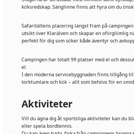
köksredskap. Sänglinne finns att hyra om du önsk
Safaritältens placering längst fram på campingen
utsikt över Klarälven och skapar en oförglömlig 
perfekt för dig som söker både äventyr och avkopp
Campingen har totalt 99 platser med el och dessu
el.
I den moderna servicebyggnaden finns tillgång til
torktumlare och kök – allt som behövs för en smid
Aktiviteter
Vill du ägna dig åt sportsliga aktiviteter kan du 
eller spela bordtennis.
Du kan även bada, fiska från campingens brygga el