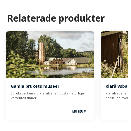
Relaterade produkter
Gamla brukets museer
Klarälvsban
I Bruksparken vid Klarälvens högsta naturliga
Klarälvsbanan, 9
vattenfall finner…
naturupplevelse
MUSEUM