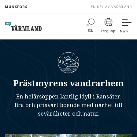
to
MUNKFORS
EN DEL AV VÄRMLAND
content
Sök
Language
Meny
Prästmyrens vandrarhem
En helårsöppen lantlig idyll i Ransäter.
Bra och prisvärt boende med närhet till
sevärdheter och natur.