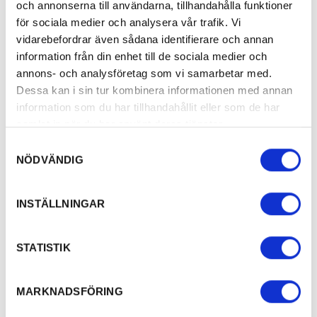
och annonserna till användarna, tillhandahålla funktioner
Söndag, 10.00-15.00.
för sociala medier och analysera vår trafik. Vi
Tänk på att
vidarebefordrar även sådana identifierare och annan
information från din enhet till de sociala medier och
annons- och analysföretag som vi samarbetar med.
Använda hjälm och visa hänsyn till varandra för
Dessa kan i sin tur kombinera informationen med annan
roligare åkning.
information som du har tillhandahållit eller som de har
Behöver du utrustning? Låna gratis på
samlat in när du har använt deras tjänster.
Fritidsbanken
– se öppettider här
.
Samtyckesval
NÖDVÄNDIG
INSTÄLLNINGAR
STATISTIK
Tidigare tillfällen
MARKNADSFÖRING