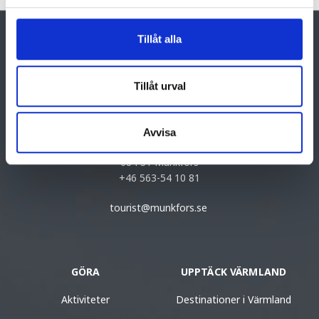
Tillåt alla
Tillåt urval
Munkfors-Ransäter turistinformation
Avvisa
Tallåsvägen 12
684 31 Munkfors
+46 563-54 10 81
tourist@munkfors.se
GÖRA
UPPTÄCK VÄRMLAND
Aktiviteter
Destinationer i Värmland