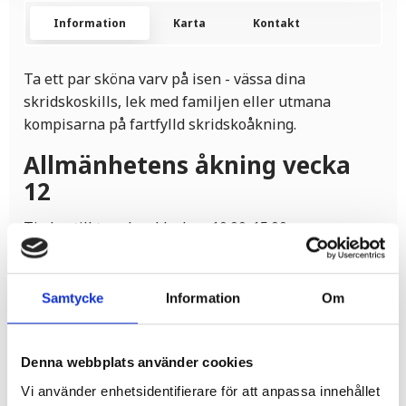
Information
Karta
Kontakt
Ta ett par sköna varv på isen - vässa dina
skridskoskills, lek med familjen eller utmana
kompisarna på fartfylld skridskoåkning.
Allmänhetens åkning vecka
12
Tisdag till torsdag, klockan 10.00-15.00.
Inga helgtider på grund av cup, 13-15 mars och 20-
22 mars.
Samtycke
Information
Om
Allmänhetens åkning vecka
13
Denna webbplats använder cookies
Sista veckan innan uppehåll.
Vi använder enhetsidentifierare för att anpassa innehållet
Tisdag till fredag 10.00-15.00.