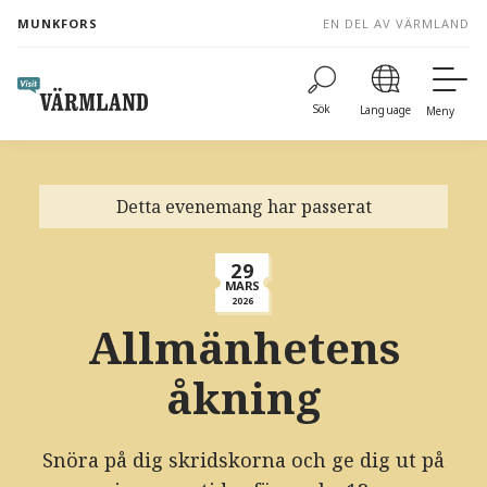
to
MUNKFORS
EN DEL AV VÄRMLAND
content
Sök
Language
Meny
Detta evenemang har passerat
29
MARS
2026
Allmänhetens
åkning
Snöra på dig skridskorna och ge dig ut på