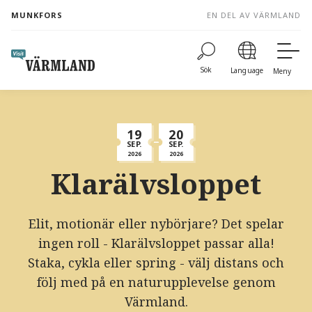
to
MUNKFORS
EN DEL AV VÄRMLAND
content
Sök
Language
Meny
19
20
SEP.
SEP.
2026
2026
Klarälvsloppet
Elit, motionär eller nybörjare? Det spelar
ingen roll - Klarälvsloppet passar alla!
Staka, cykla eller spring - välj distans och
följ med på en naturupplevelse genom
Värmland.