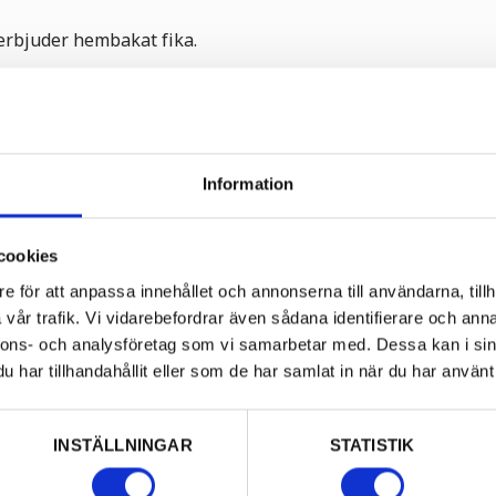
rbjuder hembakat fika.
g: klockan 11.00 och
Information
cookies
e för att anpassa innehållet och annonserna till användarna, tillh
 i Värmland under
vår trafik. Vi vidarebefordrar även sådana identifierare och anna
nnons- och analysföretag som vi samarbetar med. Dessa kan i sin
est betydelsefulle
har tillhandahållit eller som de har samlat in när du har använt 
are till bland annat
jänta och jag" och "Ack
INSTÄLLNINGAR
STATISTIK
 Anders Fryxell.