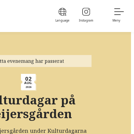
Language
Instagram
Meny
tta evenemang har passerat
02
AUG.
2026
lturdagar på
ijersgården
jersgården under Kulturdagarna