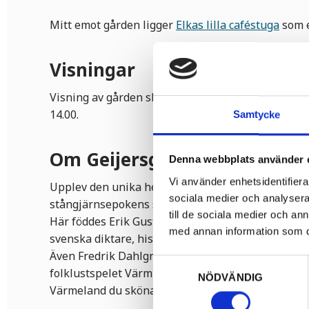
Mitt emot gården ligger
Elkas lilla caféstuga
som e
Visningar
Visning av gården sker vid två fasta tider varje da
14.00.
Samtycke
Om Geijersgården
Denna webbplats använder 
Vi använder enhetsidentifierar
Upplev den unika herrgårdskultur som växte upp
sociala medier och analysera 
stångjärnsepokens storhetstid 1650-1850.
till de sociala medier och a
Här föddes Erik Gustav Geijer, en av 1800-talets m
med annan information som du 
svenska diktare, historiker och kompositörer.
Även Fredrik Dahlgren bodde här, känd som författ
Samtyckesval
folklustspelet Värmlänningarna samt sångerna "Å 
NÖDVÄNDIG
Värmeland du sköna", som skrevs tillsammans med