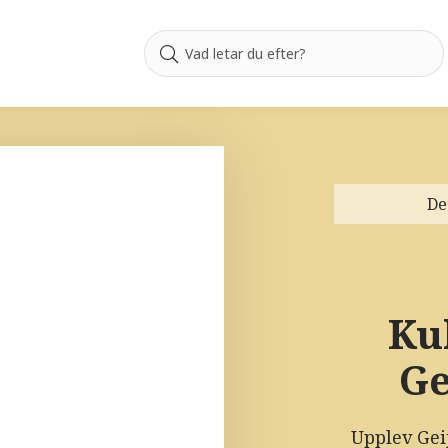
De
Ku
Ge
Upplev Gei