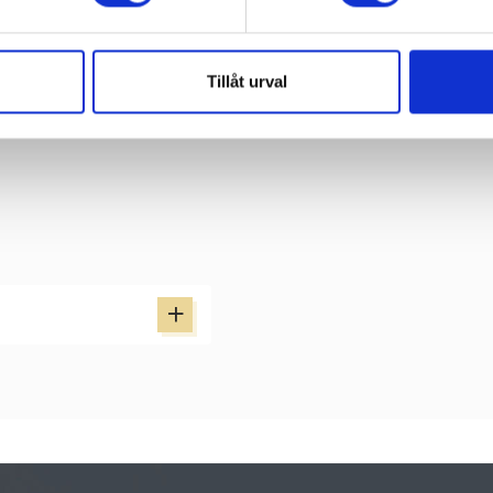
för Kulturdagarna.
rs-Ransäter på
Tillåt urval