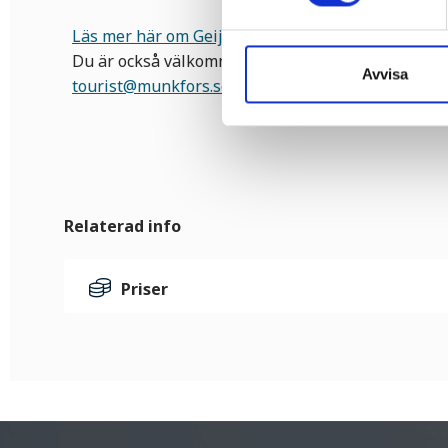
Läs mer här om Geijersgården eller guidning
utan
Du är också välkommen att kontakta Visit Munkfo
Avvisa
tourist@munkfors.se
eller
0563-54 10 81
.
Relaterad info
Priser