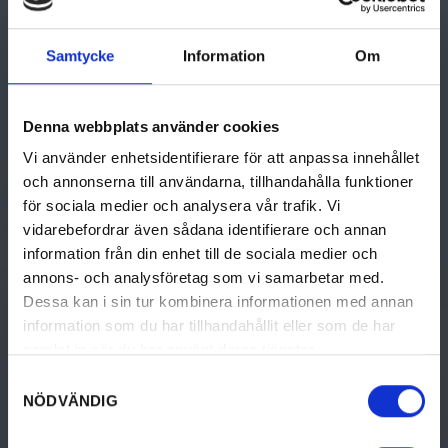
Samtycke
Information
Om
En reseguide som hjälper dig att hitta till det bästa i Värmland.
Denna webbplats använder cookies
Visitvarmland.com drivs och utvecklas av Visit Värmland och
Värmlands kommuner.
Vi använder enhetsidentifierare för att anpassa innehållet
Turistinformation
och annonserna till användarna, tillhandahålla funktioner
för sociala medier och analysera vår trafik. Vi
vidarebefordrar även sådana identifierare och annan
information från din enhet till de sociala medier och
GÖRA
UPPTÄCK VÄRMLAND
annons- och analysföretag som vi samarbetar med.
Dessa kan i sin tur kombinera informationen med annan
Aktiviteter
Upptäck Värmland
information som du har tillhandahållit eller som de har
samlat in när du har använt deras tjänster.
Kultur & historia
Resa hit
Samtyckesval
Mat & dryck
Destinationer i Värmland
NÖDVÄNDIG
Boende
Turistinformation