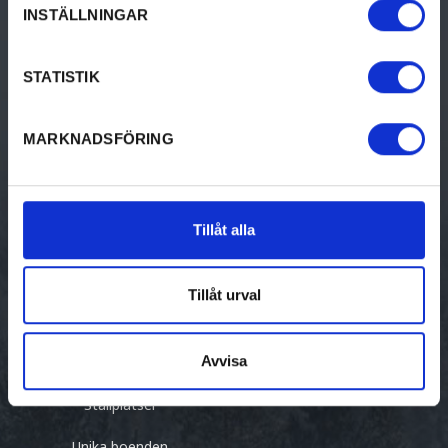
INSTÄLLNINGAR
Design & shopping
Nyhetsbrev
Evenemang
STATISTIK
MARKNADSFÖRING
BO
FÖR FÖRETAG
Bed & breakfast
Visit Värmland Corporate
Tillåt alla
Camping
Om Visit Värmland
Hotell & pensionat
Anmäl ditt
Tillåt urval
evenemang/besöksmål
Stugor
Avvisa
Vandrarhem
Ställplatser
Unika boenden