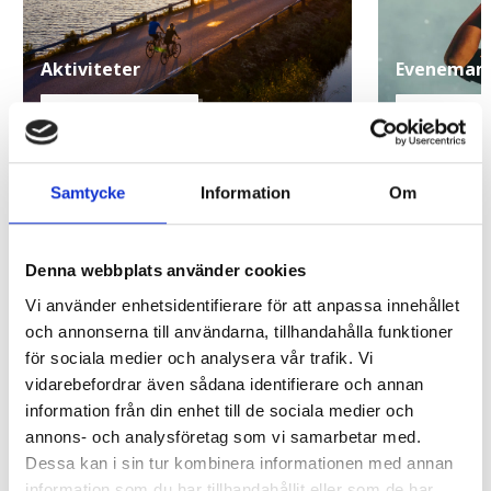
Aktiviteter
Eveneman
VISA AKTIVITETER
VISA EVEN
Samtycke
Information
Om
Denna webbplats använder cookies
Utforska, smaka och sakta ner i din egen tid.
Vi använder enhetsidentifierare för att anpassa innehållet
Här väntar dolda pärlor, oväntade smaker och
och annonserna till användarna, tillhandahålla funktioner
minnesvärda möten. Säffle ger dig ögonblick
för sociala medier och analysera vår trafik. Vi
att hålla fast vid – en bit av det goda livet.
vidarebefordrar även sådana identifierare och annan
information från din enhet till de sociala medier och
annons- och analysföretag som vi samarbetar med.
Dessa kan i sin tur kombinera informationen med annan
Till visitsaffle.se
information som du har tillhandahållit eller som de har