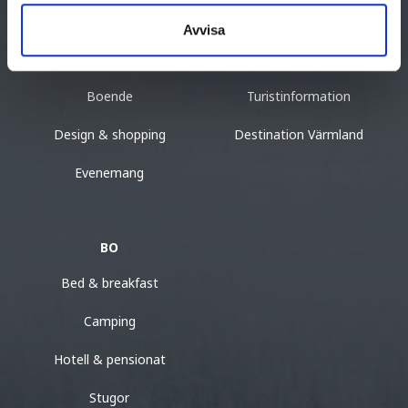
Kultur & historia
Resa hit
Avvisa
Mat & dryck
Destinationer i Värmland
Boende
Turistinformation
Design & shopping
Destination Värmland
Evenemang
BO
Bed & breakfast
Camping
Hotell & pensionat
Stugor