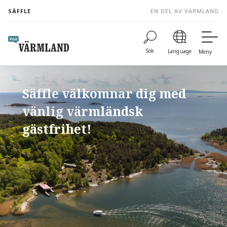
to
SÄFFLE
EN DEL AV VÄRMLAND
content
Sök
Language
Meny
Säffle välkomnar dig med
vänlig värmländsk
gästfrihet!