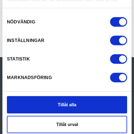
samlat in när du har använt deras tjänster.
Samtyckesval
Evenemang
VISA ALLA
NÖDVÄNDIG
INSTÄLLNINGAR
STATISTIK
MARKNADSFÖRING
Tillåt alla
GÖRA
UPPTÄCK VÄRMLAND
Tillåt urval
Aktiviteter
Upptäck Värmland