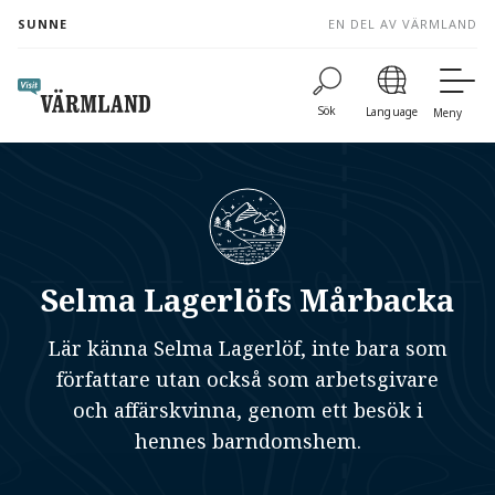
to
SUNNE
EN DEL AV VÄRMLAND
content
Sök
Language
Meny
Selma Lagerlöfs Mårbacka
Lär känna Selma Lagerlöf, inte bara som
författare utan också som arbetsgivare
och affärskvinna, genom ett besök i
hennes barndomshem.