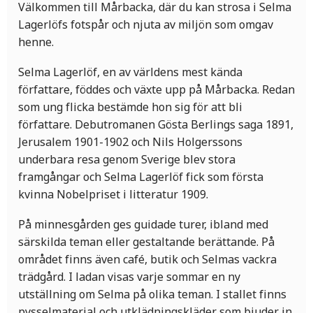
Välkommen till Mårbacka, där du kan strosa i Selma
Lagerlöfs fotspår och njuta av miljön som omgav
henne.
Selma Lagerlöf, en av världens mest kända
författare, föddes och växte upp på Mårbacka. Redan
som ung flicka bestämde hon sig för att bli
författare. Debutromanen Gösta Berlings saga 1891,
Jerusalem 1901-1902 och Nils Holgerssons
underbara resa genom Sverige blev stora
framgångar och Selma Lagerlöf fick som första
kvinna Nobelpriset i litteratur 1909.
På minnesgården ges guidade turer, ibland med
särskilda teman eller gestaltande berättande. På
området finns även café, butik och Selmas vackra
trädgård. I ladan visas varje sommar en ny
utställning om Selma på olika teman. I stallet finns
pysselmaterial och utklädningskläder som bjuder in