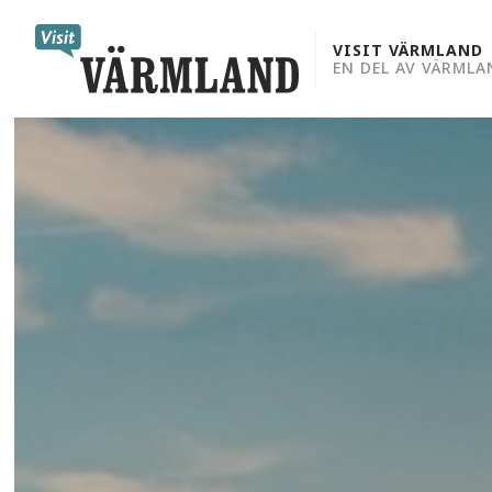
to
content
VISIT VÄRMLAND
EN DEL AV VÄRMLA