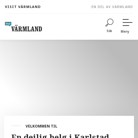
to
VISIT VÄRMLAND
EN DEL AV VÄRMLAND
content
Sök
Meny
VELKOMMEN TIL
En deilig helg i Karlstad