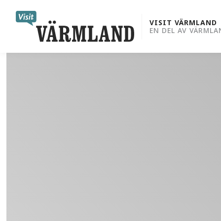
to
content
VISIT VÄRMLAND
EN DEL AV VÄRMLA