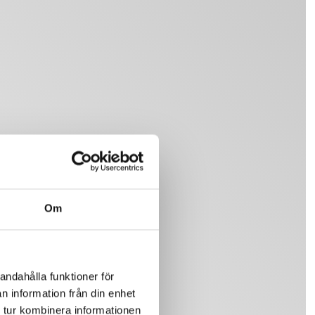
Om
andahålla funktioner för
n information från din enhet
 tur kombinera informationen