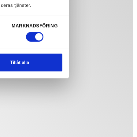
deras tjänster.
MARKNADSFÖRING
Tillåt alla