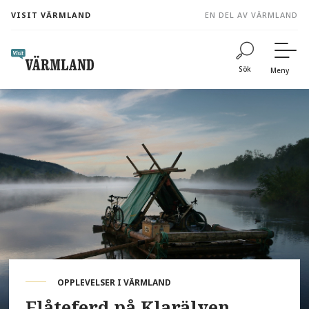
to
VISIT VÄRMLAND
EN DEL AV VÄRMLAND
content
Sök
Meny
OPPLEVELSER I VÄRMLAND
Flåteferd på Klarälven