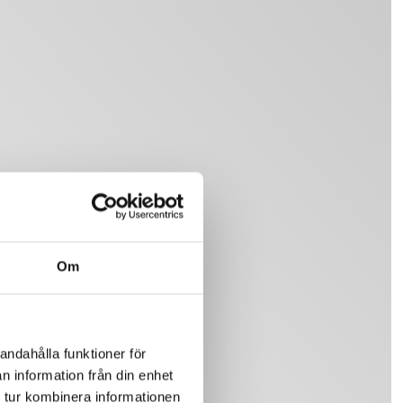
Om
andahålla funktioner för
n information från din enhet
 tur kombinera informationen