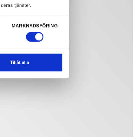
deras tjänster.
MARKNADSFÖRING
Tillåt alla