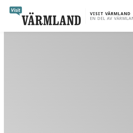
to
content
VISIT VÄRMLAND
EN DEL AV VÄRMLA