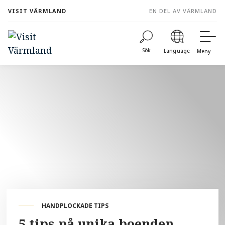
to
VISIT VÄRMLAND
EN DEL AV VÄRMLAND
content
Sök
Language
Meny
HANDPLOCKADE TIPS
5 tips på unika boenden