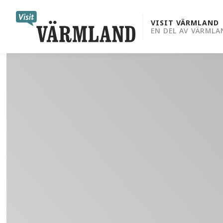
to
content
VISIT VÄRMLAND
EN DEL AV VÄRMLA