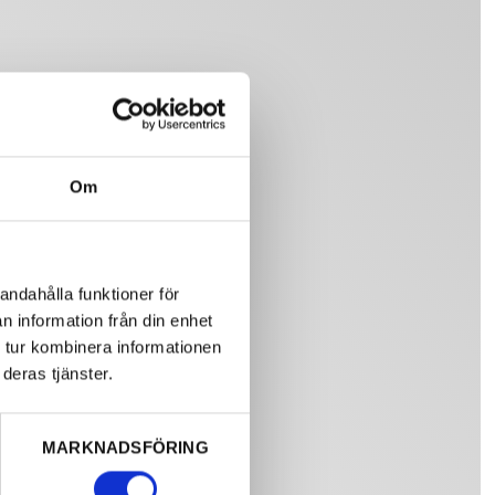
Om
andahålla funktioner för
n information från din enhet
 tur kombinera informationen
deras tjänster.
MARKNADSFÖRING