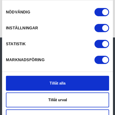
Samtyckesval
NÖDVÄNDIG
INSTÄLLNINGAR
STATISTIK
Visit Torsby
Torsby Turistinformation
MARKNADSFÖRING
Järnvägsgatan 9
685 30 Torsby
turist@torsby.se
Tillåt alla
Telefon: 0560-160 50
Tillåt urval
GÖRA
UPPTÄCK VÄRMLAND