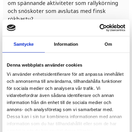
om spännande aktiviteter som rallykörning
och snöskoter som avslutas med finsk
rökbastu?
Gammaldags stil på stugorna men de har
moderna faciliteter.
Samtycke
Information
Om
Ni kan även välja aktiviteter som tre- och
femkamp, fiske, iceracing och lerduveskytte.
Denna webbplats använder cookies
Finsk rökbastu, ett bastubad som man inte
glömmer i första taget.
Vi använder enhetsidentifierare för att anpassa innehållet
och annonserna till användarna, tillhandahålla funktioner
för sociala medier och analysera vår trafik. Vi
Arrangerar allt från rallykörning till vanlig
vidarebefordrar även sådana identifierare och annan
vinterkörning på isbanor.
information från din enhet till de sociala medier och
annons- och analysföretag som vi samarbetar med.
Öppet på beställning.
Dessa kan i sin tur kombinera informationen med annan
information som du har tillhandahållit eller som de har
samlat in när du har använt deras tjänster.