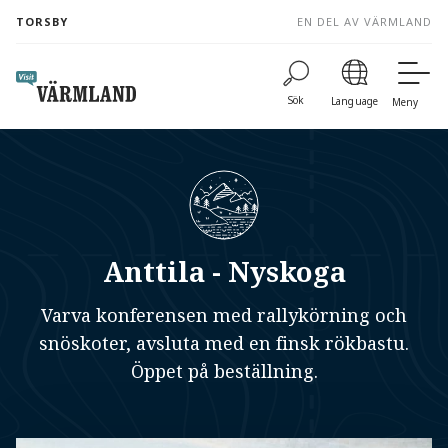
to
TORSBY
EN DEL AV VÄRMLAND
content
Sök
Language
Meny
Anttila - Nyskoga
Varva konferensen med rallykörning och
snöskoter, avsluta med en finsk rökbastu.
Öppet på beställning.