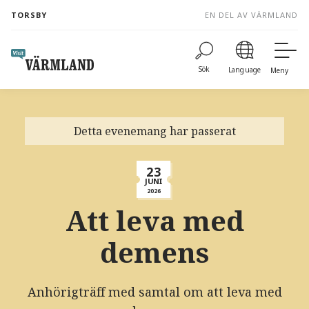
to
TORSBY
EN DEL AV VÄRMLAND
content
Sök
Language
Meny
Detta evenemang har passerat
23
JUNI
2026
Att leva med
demens
Anhörigträff med samtal om att leva med