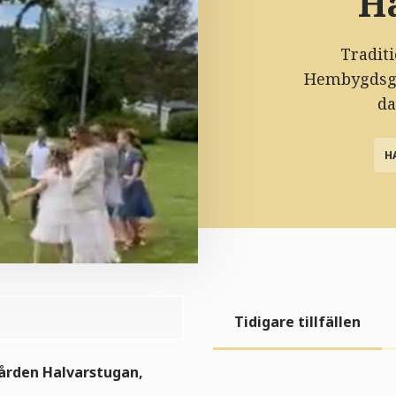
H
Tradit
Hembygdsgå
da
H
Tidigare tillfällen
gården Halvarstugan,