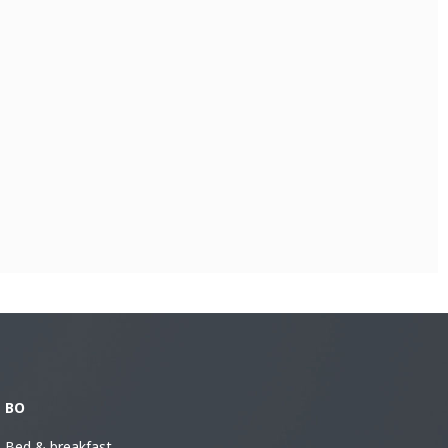
BO
Bed & breakfast