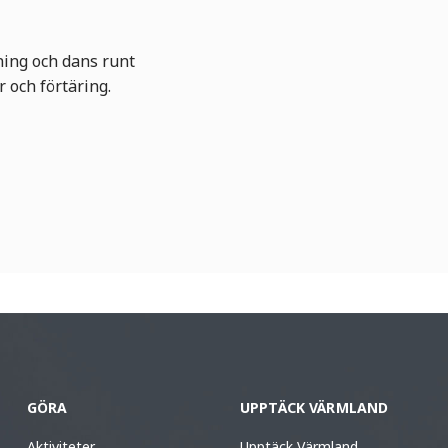
ing och dans runt
 och förtäring.
GÖRA
UPPTÄCK VÄRMLAND
Aktiviteter
Upptäck Värmland