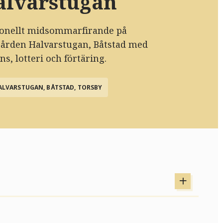
alvarstugan
ionellt midsommarfirande på
rden Halvarstugan, Båtstad med
ns, lotteri och förtäring.
ALVARSTUGAN, BÅTSTAD, TORSBY