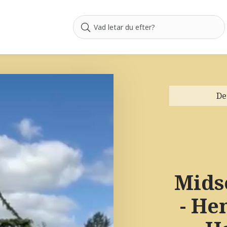
De
Mids
- H