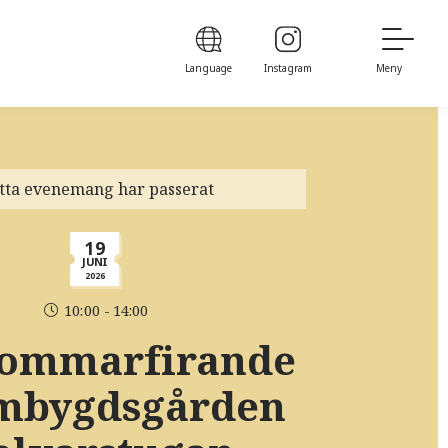
Language
Instagram
Meny
tta evenemang har passerat
19
JUNI
2026
10:00 - 14:00
ommarfirande
embygdsgården