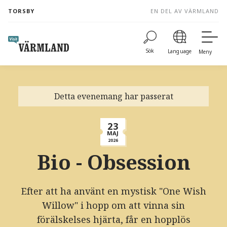
to
TORSBY
EN DEL AV VÄRMLAND
content
Sök
Language
Meny
Detta evenemang har passerat
23
MAJ
2026
Bio - Obsession
Efter att ha använt en mystisk "One Wish
Willow" i hopp om att vinna sin
förälskelses hjärta, får en hopplös