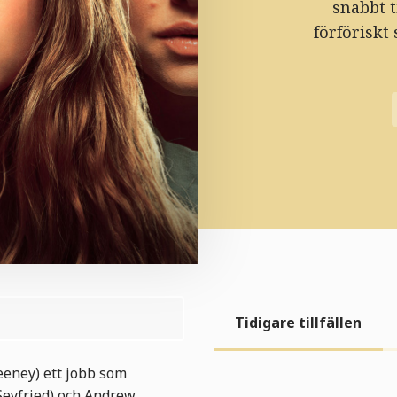
snabbt t
förföriskt
Tidigare tillfällen
weeney) ett jobb som
Seyfried) och Andrew