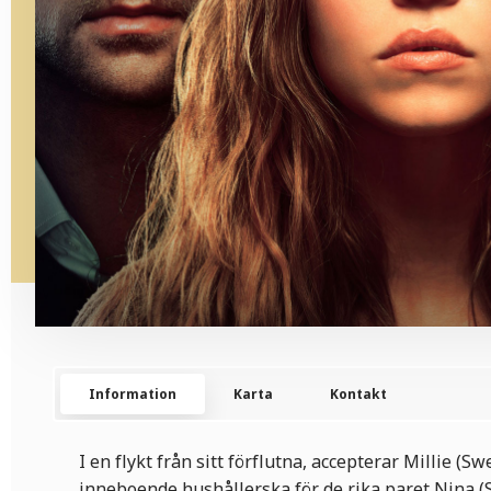
Information
Karta
Kontakt
I en flykt från sitt förflutna, accepterar Millie (S
inneboende hushållerska för de rika paret Nina (