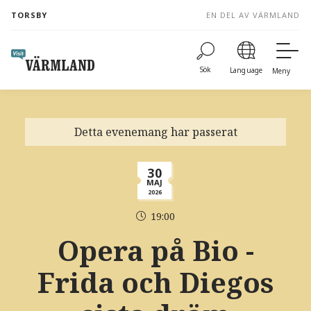
to
TORSBY
EN DEL AV VÄRMLAND
content
Sök
Language
Meny
Detta evenemang har passerat
30
MAJ
2026
19:00
Opera på Bio -
Frida och Diegos