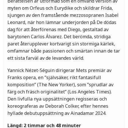
Berättelsen är utformad som en omvänd version av
myten om Orfeus och Eurydike och skildrar Frida,
sjungen av den framstående mezzosopranen Isabel
Leonard, när hon lämnar underjorden på De dödas
dag för att återförenas med Diego, gestaltad av
barytonen Carlos Álvarez. Det berömda, stridiga
paret återupplever kortvarigt sin stormiga kärlek,
omfamnar både passionen och smärtan innan de tar
ett sista farväl av de levandes värld.
Yannick Nézet-Séguin dirigerar Mets premiär av
Franks opera, en ”självsäker, rikt fantasifull
komposition” (The New Yorker), som ”sprudlar av
färg och fräsch originalitet” (Los Angeles Times).
Den livfulla nya uppsättningen regisseras och
koreograferas av Deborah Colker, efter hennes
hyllade debutuppsättning av Ainadamar 2024.
Längd: 2 timmar och 48 minuter