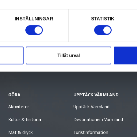
ping, har drygt 20 000 anställda oc
veckobladet varje år.
INSTÄLLNINGAR
STATISTIK
ess-användare bör du gå till din
adminpanel
för 
 skapa nya sidor för ditt innehåll. Lycka till!
Tillåt urval
GÖRA
UPPTÄCK VÄRMLAND
Aktiviteter
Upptäck Värmland
Kultur & historia
Destinationer i Värmland
Mat & dryck
Turistinformation