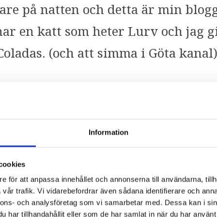
are på natten och detta är min blogg.
har en katt som heter Lurv och jag gi
Coladas. (och att simma i Göta kanal)
liknande detta:
Information
cookies
rsta leverantören av grunk-manicke
e för att anpassa innehållet och annonserna till användarna, tillh
vår trafik. Vi vidarebefordrar även sådana identifierare och anna
ska marknaden. FAB finns i utkant
nnons- och analysföretag som vi samarbetar med. Dessa kan i sin
har tillhandahållit eller som de har samlat in när du har använt 