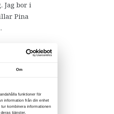
 Jag bor i
llar Pina
.
Om
r på den
andahålla funktioner för
n information från din enhet
en av
 tur kombinera informationen
deras tjänster.