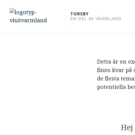
to
content
TORSBY
EN DEL AV VÄRMLAND
Detta är en ex
finns kvar på
de flesta tem
potentiella be
Hej där! Jag är cykelbud på dagen, blivande