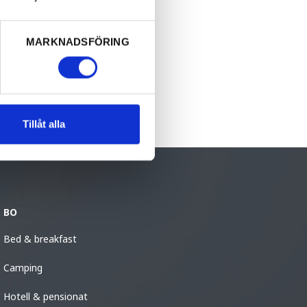
h läser
MARKNADSFÖRING
att radera
Tillåt alla
BO
Bed & breakfast
Camping
Hotell & pensionat