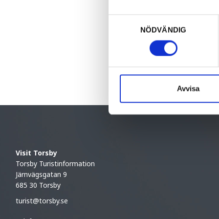
Grönkö
Samtyckesval
NÖDVÄNDIG
Som ny WordPr
denna sida och
Avvisa
Visit Torsby
Torsby Turistinformation
Järnvägsgatan 9
685 30 Torsby
turist@torsby.se