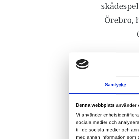
skådespel
Örebro, 
… eller något 
Samtycke
Företaget AB grundades 1971 och har sedan dess varit
Denna webbplats använder 
den stö
Vi använder enhetsidentifierar
sociala medier och analysera 
sven
till de sociala medier och a
med annan information som du 