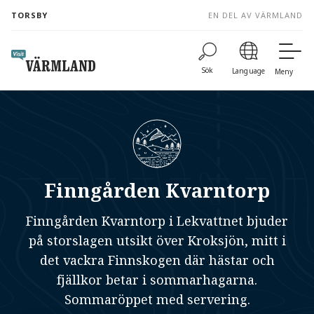
to
TORSBY
EN DEL AV VÄRMLAND
content
Sök
Language
Meny
Finngården Kvarntorp
Finngården Kvarntorp i Lekvattnet bjuder
på storslagen utsikt över Kroksjön, mitt i
det vackra Finnskogen där hästar och
fjällkor betar i sommarhagarna.
Sommaröppet med servering.