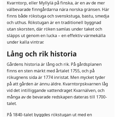
Kvarntorp, eller Myllylä på finska, är en av de mer
välbevarade finngårdarna nära norska gränsen. Här
finns både rökstuga och svenskstuga, bastu, smedja
och uthus. Rökstugan är en traditionell byggnad
utan skorsten, där röken samlas under taket och
släpps ut genom en lucka – en effektiv värmekälla
under kalla vintrar.
Lång och rik historia
Gårdens historia är lång och rik. På gårdsplanen
finns en sten märkt med årtalet 1755, och på
rökugnens sida är 1774 inristat. Men mycket tyder
på att gården är ännu äldre. Kvarntorpskvarnen låg
vid det intilliggande vattendraget Kvarnälven, och
många av de bevarade redskapen dateras till 1700-
talet.
På 1840-talet byggdes rökstugan ut med en