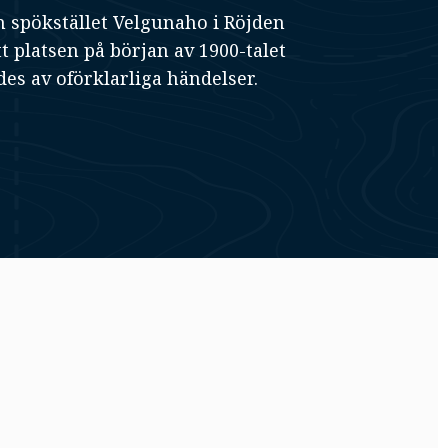
 spökstället Velgunaho i Röjden
tt platsen på början av 1900-talet
es av oförklarliga händelser.