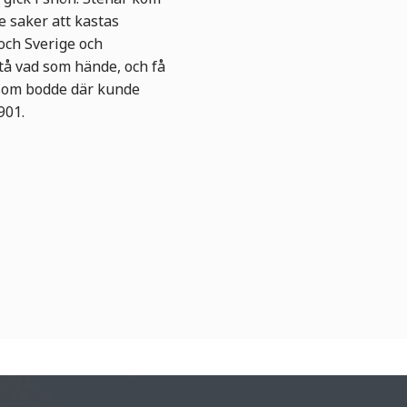
e saker att kastas
och Sverige och
tå vad som hände, och få
 som bodde där kunde
901.