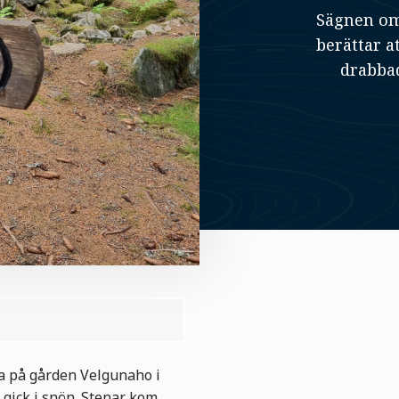
Sägnen om
berättar a
drabbad
da på gården Velgunaho i
 gick i snön. Stenar kom