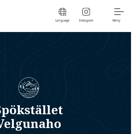
Language
Instagram
Meny
Spökstället
Velgunaho