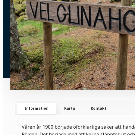
Information
Karta
Kontakt
Våren år 1900 började oförklarliga saker att hän
Röjden. Det började med att korna släpptes ut och