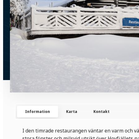
Information
Karta
Kontakt
I den timrade restaurangen väntar en varm och 
stora fönster och milsvid utsikt över Hovfjällets na