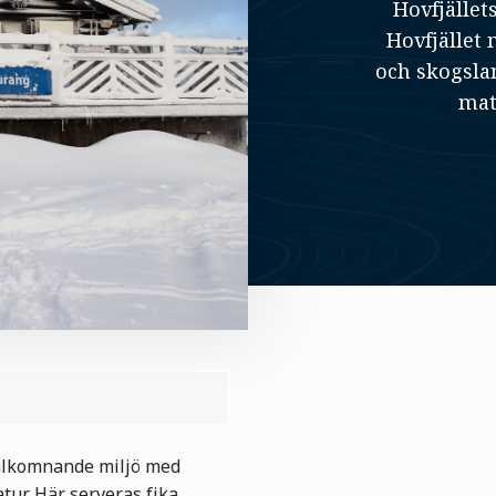
Hovfjället
Hovfjället 
och skogsla
mat
välkomnande miljö med
tur. Här serveras fika,