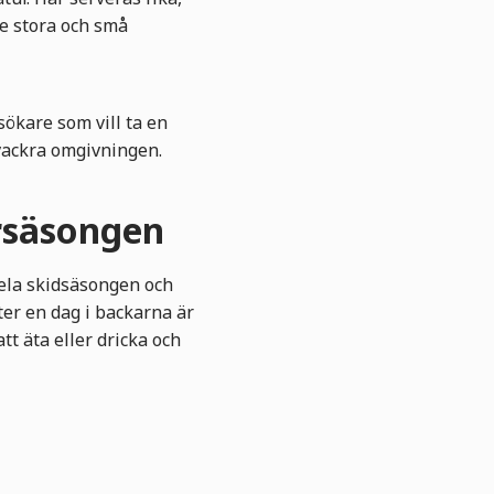
de stora och små
ökare som vill ta en
 vackra omgivningen.
ersäsongen
ela skidsäsongen och
er en dag i backarna är
tt äta eller dricka och