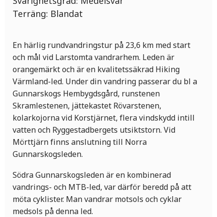
Svårighetsgrad:
Medelsvår
Terräng:
Blandat
En härlig rundvandringstur på 23,6 km med start
och mål vid Larstomta vandrarhem. Leden är
orangemärkt och är en kvalitetssäkrad Hiking
Värmland-led. Under din vandring passerar du bl a
Gunnarskogs Hembygdsgård, runstenen
Skramlestenen, jättekastet Rövarstenen,
kolarkojorna vid Korstjärnet, flera vindskydd intill
vatten och Ryggestadbergets utsiktstorn. Vid
Mörttjärn finns anslutning till Norra
Gunnarskogsleden.
Södra Gunnarskogsleden är en kombinerad
vandrings- och MTB-led, var därför beredd på att
möta cyklister. Man vandrar motsols och cyklar
medsols på denna led.