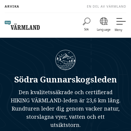
to
ARVIKA
EN DEL AV VÄRMLAND
content
Sök
Language
Meny
Södra Gunnarskogsleden
Den kvalitetssäkrade och certifierad
HIKING VÄRMLAND-leden är 23,6 km lång.
Rundturen leder dig genom vacker natur,
storslagna vyer, vatten och ett
utsiktstorn.