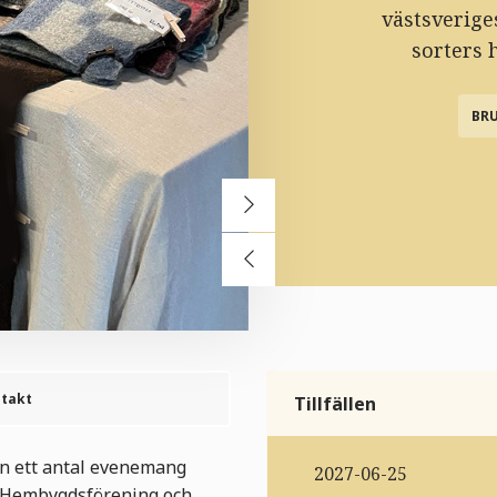
västsverige
sorters 
BR
takt
Tillfällen
n ett antal evenemang
2027-06-25
 Hembygdsförening och