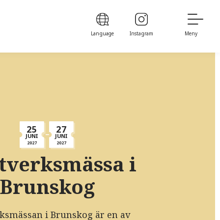
Language
Instagram
Meny
25
27
JUNI
JUNI
2027
2027
tverksmässa i
Brunskog
ksmässan i Brunskog är en av