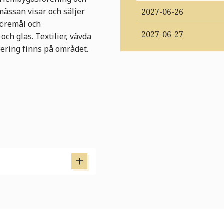
ssan visar och säljer
2027-06-26
föremål och
2027-06-27
ch glas. Textilier, vävda
vering finns på området.