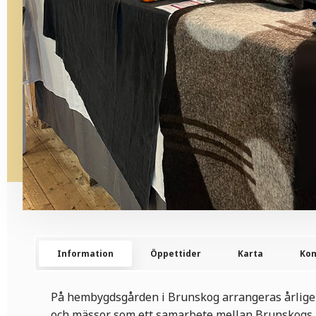
Information
Öppettider
Karta
Kon
På hembygdsgården i Brunskog arrangeras årlige
och mässor som ett samarbete mellan Brunskogs