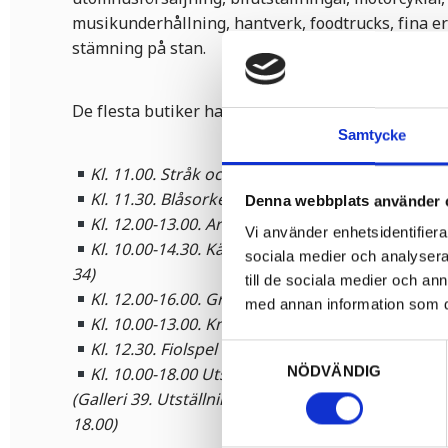
musikunderhållning, hantverk, foodtrucks, fina e
stämning på stan.
De flesta butiker har öppet mellan 10.00 - 16.00.
Samtycke
Kl. 11.00. Stråk och dragspel från Musikskolan 
Kl. 11.30. Blåsorkestrar från Musikskolan (torge
Denna webbplats använder 
Kl. 12.00-13.00. Arvika stadsmusikkår (Västra T
Vi använder enhetsidentifierar
Kl. 10.00-14.30. Käpphästuppvisning av Arvika 
sociala medier och analysera 
34)
till de sociala medier och a
Kl. 12.00-16.00. Gratis ansiktsmålning för barn 
med annan information som du 
Kl. 10.00-13.00. Knattejoggen på Sågudden
Kl. 12.30. Fiolspel av Arvika Suzukiförening (St
Samtyckesval
NÖDVÄNDIG
Kl. 10.00-18.00 Utställning av Jössefröjdaaffisc
(Galleri 39. Utställningen pågår fredag 14.00-18.0
18.00)