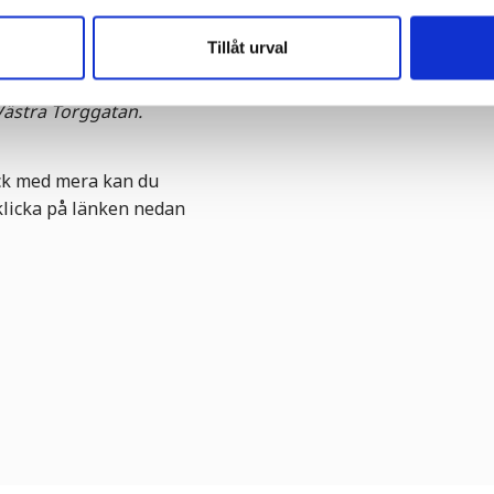
ar på parkeringen vid
Tillåt urval
 Scandic, MC-
 på Kyrkogatan och
Västra Torggatan.
uck med mera kan du
klicka på länken nedan