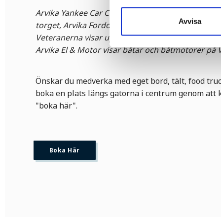
Arvika Yankee Car Club har en utställning med bil
Avvisa
torget, Arvika Fordonsmuseum visar bilar utanför
Veteranerna visar upp motorcyklar och mopeder
Arvika El & Motor visar båtar och båtmotorer på 
Önskar du medverka med eget bord, tält, food tr
boka en plats längs gatorna i centrum genom att 
"boka här".
Boka Här