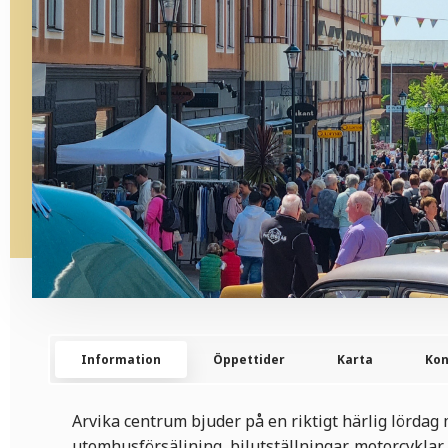
Information
Öppettider
Karta
Kon
Arvika centrum bjuder på en riktigt härlig lördag
utomhusförsäljning, bilutställningar, motorcyklar