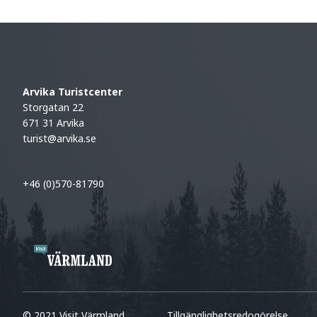
Arvika Turistcenter
Storgatan 22
671 31 Arvika
turist@arvika.se
+46 (0)570-81790
© 2021 Visit Värmland
Tillgänglighetsredogörelse