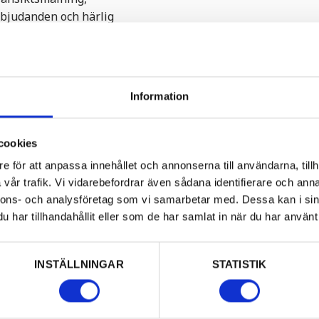
rbjudanden och härlig
Information
(torget)
t)
cookies
orggatan)
e för att anpassa innehållet och annonserna till användarna, tillh
Ridklubb US (Storgatan
vår trafik. Vi vidarebefordrar även sådana identifierare och anna
nnons- och analysföretag som vi samarbetar med. Dessa kan i sin
(utanför Lindex)
har tillhandahållit eller som de har samlat in när du har använt 
orgatan 34)
INSTÄLLNINGAR
STATISTIK
her, Karin Gustafsson
0, lördag-söndag 10.00-