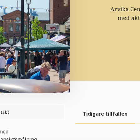
Arvika Cen
med akt
takt
Tidigare tillfällen
 med
, ansiktsmålning,