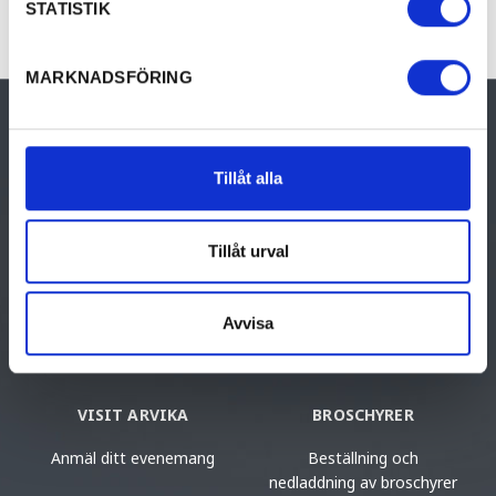
STATISTIK
MARKNADSFÖRING
Arvika Turistcenter
Storgatan 22
Tillåt alla
671 31 Arvika
turist@arvika.se
Tillåt urval
+46 (0)570-81790
Avvisa
VISIT ARVIKA
BROSCHYRER
Anmäl ditt evenemang
Beställning och
nedladdning av broschyrer