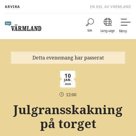
to
ARVIKA
EN DEL AV VÄRMLAND
content
Sök
Language
Meny
Detta evenemang har passerat
10
JAN.
2026
12:00
Julgransskakning
på torget