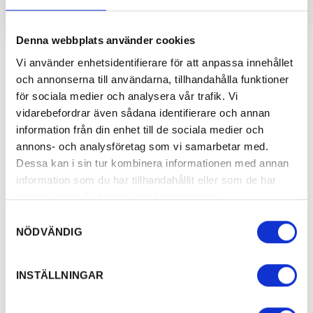
Denna webbplats använder cookies
Vi använder enhetsidentifierare för att anpassa innehållet
Information
Karta
Kontakt
och annonserna till användarna, tillhandahålla funktioner
för sociala medier och analysera vår trafik. Vi
Julen ska dansas ut och alla är välkomna till
vidarebefordrar även sådana identifierare och annan
torget i Arvika för dans kring granen, lekar
information från din enhet till de sociala medier och
och musik. Självklart kommer tomten att
annons- och analysföretag som vi samarbetar med.
Dessa kan i sin tur kombinera informationen med annan
vara med!
information som du har tillhandahållit eller som de har
samlat in när du har använt deras tjänster.
Samtyckesval
NÖDVÄNDIG
INSTÄLLNINGAR
Tidigare tillfällen