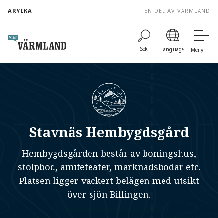
to
ARVIKA
EN DEL AV VÄRMLAND
content
Sök
Language
Meny
Stavnäs Hembygdsgård
Hembygdsgården består av boningshus,
stolpbod, amifeteater, marknadsbodar etc.
Platsen ligger vackert belägen med utsikt
över sjön Billingen.