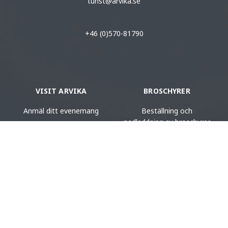
turist@arvika.se
+46 (0)570-81790
VISIT ARVIKA
BROSCHYRER
Anmäl ditt evenemang
Beställning och
nedladdning av broschyrer
Arvika Turistcenter
KARTOR
VIDEOGALLERI
Beställning av kartmaterial
Se våra filmer