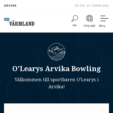
to
ARVIKA
EN DEL AV VÄRMLAND
content
Sök
Language
Meny
O'Learys Arvika Bowling
Välkommen till sportbaren O'Learys i
Arvika!