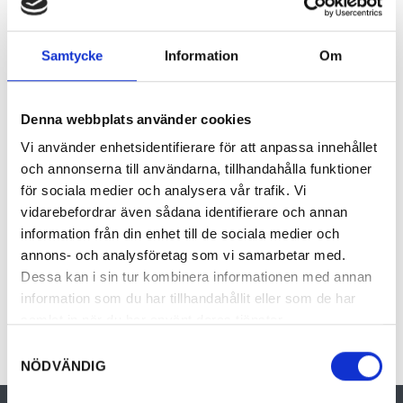
Torprundan är den kortaste leden i Hovfjället
naturreservat. Leden börjar med en backe upp
mot Hovfjällets topp. I skidbacken finns ett
Samtycke
Information
Om
utsiktstorn med milsvida vyer. Leden tar dig
genom mager tallskog på hällmarker, över
Denna webbplats använder cookies
stora myrar och vidare in i granskog.
Vi använder enhetsidentifierare för att anpassa innehållet
Halvvägs längs Torprundan ligger raststugan
och annonserna till användarna, tillhandahålla funktioner
Bondfugestorp som är ett gammalt torp från
för sociala medier och analysera vår trafik. Vi
1800-talets slut. Där kan du grilla på eldstäder
vidarebefordrar även sådana identifierare och annan
både inne och ute. Ängsmarkerna vid
information från din enhet till de sociala medier och
Bondfugestorp slås varje år, för att bevara
annons- och analysföretag som vi samarbetar med.
ängsfloran. Längs Torprundan finns skyltar
Dessa kan i sin tur kombinera informationen med annan
information som du har tillhandahållit eller som de har
som berättar om Hovfjällets natur och
samlat in när du har använt deras tjänster.
historia.
Samtyckesval
NÖDVÄNDIG