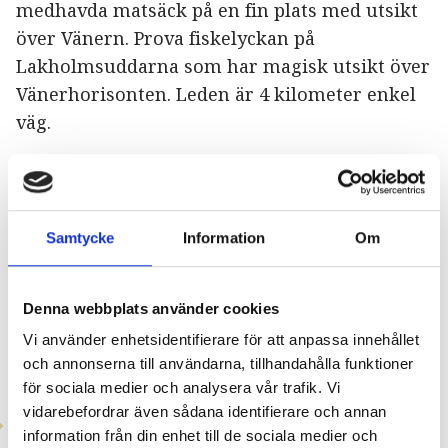
medhavda matsäck på en fin plats med utsikt
över Vänern. Prova fiskelyckan på
Lakholmsuddarna som har magisk utsikt över
Vänerhorisonten. Leden är 4 kilometer enkel
väg.
Ta dig hit
Samtycke
Information
Om
För att ta dig till öarna krävs båt. Under
sommaren kan du kliva på Båtbuss 97 som
Denna webbplats använder cookies
avgår från Vålösundsbryggan i Kristinehamns
Vi använder enhetsidentifierare för att anpassa innehållet
skärgård. Mer information om turer,
och annonserna till användarna, tillhandahålla funktioner
tidtabeller och priser
hittar du här
.
för sociala medier och analysera vår trafik. Vi
vidarebefordrar även sådana identifierare och annan
Uthyrning av motorbåt –
Våg – Take a vawe
information från din enhet till de sociala medier och