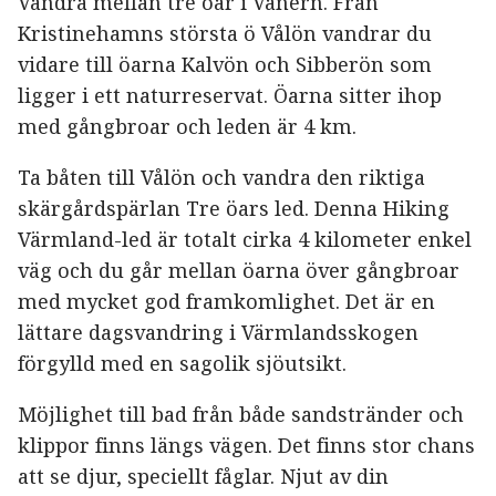
Vandra mellan tre öar i Vänern. Från
Kristinehamns största ö Vålön vandrar du
vidare till öarna Kalvön och Sibberön som
ligger i ett naturreservat. Öarna sitter ihop
med gångbroar och leden är 4 km.
Ta båten till Vålön och vandra den riktiga
skärgårdspärlan Tre öars led. Denna Hiking
Värmland-led är totalt cirka 4 kilometer enkel
väg och du går mellan öarna över gångbroar
med mycket god framkomlighet. Det är en
lättare dagsvandring i Värmlandsskogen
förgylld med en sagolik sjöutsikt.
Möjlighet till bad från både sandstränder och
klippor finns längs vägen. Det finns stor chans
att se djur, speciellt fåglar. Njut av din