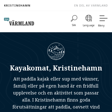
to
KRISTINEHAMN
EN DEL AV VÄRMLAND
content
Sök
Language
Meny
Kayakomat, Kristinehamn
Att paddla kajak eller sup med vänner,
familj eller på egen hand är en fridfull
upplevelse och en aktivitet som passar
alla. I Kristinehamn finns goda
förutsättningar att paddla, oavsett vind