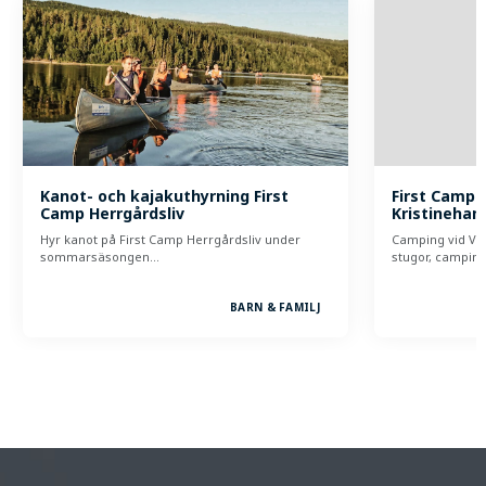
Kanot- och kajakuthyrning First
First Camp H
Camp Herrgårdsliv
Kristineha
Hyr kanot på First Camp Herrgårdsliv under
Camping vid Vä
sommarsäsongen…
stugor, campin
BARN & FAMILJ