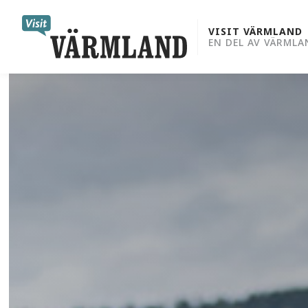
to
content
VISIT VÄRMLAND
EN DEL AV VÄRMLA