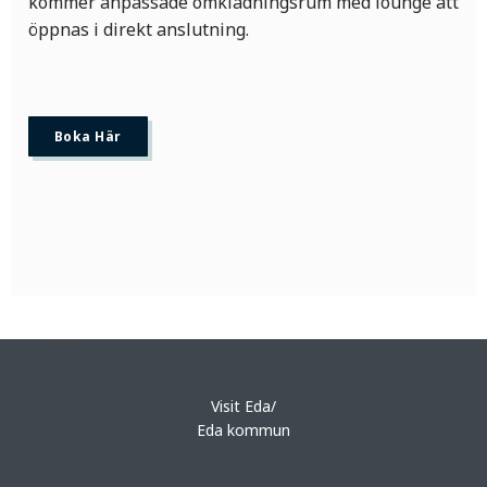
kommer anpassade omklädningsrum med lounge att
öppnas i direkt anslutning.
Boka Här
Visit Eda/
Eda kommun