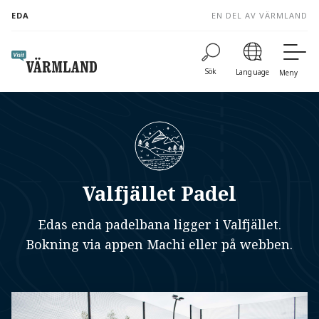
to
EDA
EN DEL AV VÄRMLAND
content
Sök
Language
Meny
Valfjället Padel
Edas enda padelbana ligger i Valfjället.
Bokning via appen Machi eller på webben.