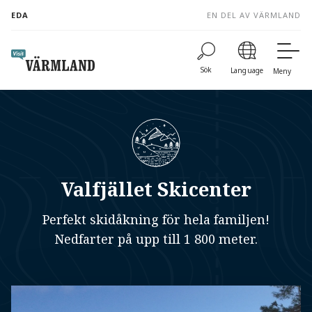
to
EDA
EN DEL AV VÄRMLAND
content
Sök
Language
Meny
Valfjället Skicenter
Perfekt skidåkning för hela familjen!
Nedfarter på upp till 1 800 meter.