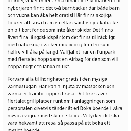
liftköer, vilket innebär maximal tid i skidbacken. För
nybörjaren finns det två barnbackar där både barn
och vuxna kan åka helt gratis! Här finns skojiga
figurer att susa fram emellan samt en pulkabacke
en bit bort för de som inte åker skidor. Det finns
även fina längdskidspår (om det finns tillräckligt
med natursnö) i vacker omgivning för den som
hellre vill åka på längd. Valfjället har en Funpark
med flertalet hopp samt en Airbag för den som vill
hoppa högt och landa mjukt.
Förvara alla tillhörigheter gratis i den mysiga
värmestugan. Här kan ni njuta av matsäcken och
värma er framför öppen brasa. Det finns även
flertalet grillplatser runt om i anläggningen som
personalen givetvis tänder åt er! Boka boende i våra
mysiga vagnar med ski in- ski out. Vi tycker det ska
vara bekvämt att resa, så passa på att boka ett
mysigt boende.