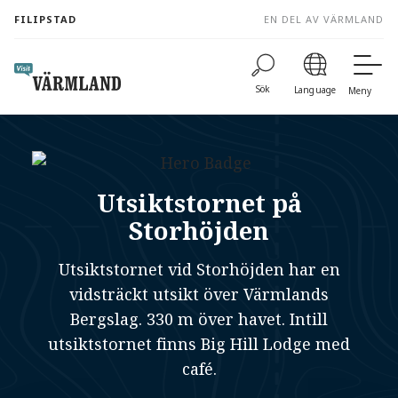
to
FILIPSTAD
EN DEL AV VÄRMLAND
content
Sök
Language
Meny
Utsiktstornet på
Storhöjden
Utsiktstornet vid Storhöjden har en
vidsträckt utsikt över Värmlands
Bergslag. 330 m över havet. Intill
utsiktstornet finns Big Hill Lodge med
café.